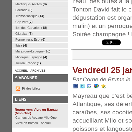
l’eau, des ouïes à la
Martinique- Antilles
(8)
Tonton David fait le 
Barbade
(6)
Transatlantique
(14)
dégustation est organ
Cap vert
(7)
malin) et un perroqu
Iles des Canaries
(18)
Soirée champagne ! M
Gibraltar
(3)
Formentera, Esp.
(6)
Ibiza
(4)
Marjorque-Espagne
(16)
Minorque Espagne
(4)
Toulon France
(1)
Vendredi 25 ja
ACCUEIL
-
ARCHIVES
S'ABONNER
Par Corne de Brume le 
Fil des billets
Mayreau que c’est be
LIENS
Atlantique, ses défe
Retour vers Vivre en Bateau
caraïbes, ses cocoti
(Milo-One)
Carnets de Voyage Milo-One
accueillant Milo et s
Vivre en Bateau - Accueil
poissons et langoust