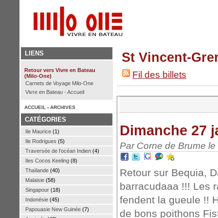
LIENS
St Vincent-Gre
Retour vers Vivre en Bateau
Fil des billets
(Milo-One)
Carnets de Voyage Milo-One
Vivre en Bateau - Accueil
ACCUEIL
-
ARCHIVES
CATÉGORIES
Dimanche 27 j
Ile Maurice
(1)
Ile Rodrigues
(5)
Par Corne de Brume le 
Traversée de l'océan Indien
(4)
Iles Cocos Keeling
(8)
Retour sur Bequia, 
Thaïlande
(40)
Malaisie
(58)
barracudaaa !!! Les r
Singapour
(18)
fendent la gueule !!
Indonésie
(45)
Papouasie New Guinée
(7)
de bons poithons Fis