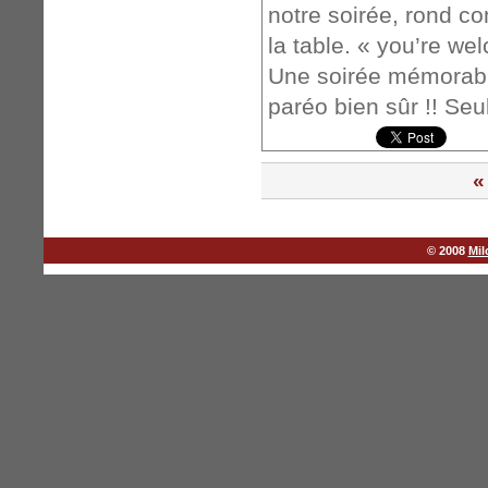
notre soirée, rond co
la table. « you’re w
Une soirée mémorable
paréo bien sûr !! Seu
«
© 2008
Mil