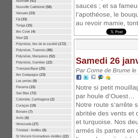
Australie
(42)
sauces ; et sa fameu
Nouvelle Calédonie
(58)
l’apothéose, le bou
Vanuatu
(23)
Fiji
(33)
au revoir mamie, tont
Tonga
(15)
Iles Cook
(4)
Niue
(2)
Polynésie, Iles de la société
(172)
Polynésie, Tuamotu
(96)
Polynésie, Marquises
(52)
Samedi 26 janv
Polynésie, Gambier
(22)
Transpacifique
(25)
Par Corne de Brume le 
Iles Galapagos
(23)
Las perlas
(8)
Notre si petit mouill
Panama
(15)
San Blas
(72)
par houle d’Ouest…
Colombie, Carthagena
(2)
Notre route s’arrête
Curaçao
(19)
Bonaire
(7)
abritée des vents et
Avès
(6)
et turquoise. Nos de
Venezuela
(27)
armés ils partent en
Trinidad - Antilles
(6)
St Vincent-Grenadines-Antilles
(22)