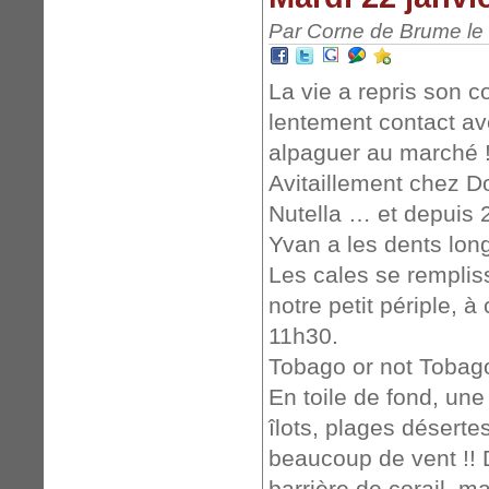
Par Corne de Brume le 
La vie a repris son c
lentement contact ave
alpaguer au marché !
Avitaillement chez 
Nutella … et depuis 
Yvan a les dents longu
Les cales se rempliss
notre petit périple, 
11h30.
Tobago or not Tobag
En toile de fond, une
îlots, plages désert
beaucoup de vent !!
barrière de corail, m