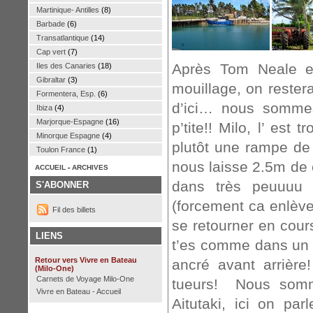
Martinique- Antilles
(8)
Barbade
(6)
Transatlantique
(14)
Cap vert
(7)
Après Tom Neale et
Iles des Canaries
(18)
Gibraltar
(3)
mouillage, on restera
Formentera, Esp.
(6)
d’ici… nous sommes
Ibiza
(4)
Marjorque-Espagne
(16)
p’tite!! Milo, l’ est
Minorque Espagne
(4)
plutôt une rampe de
Toulon France
(1)
nous laisse 2.5m de
ACCUEIL
-
ARCHIVES
dans très peuuuu
S'ABONNER
(forcement ca enlève
Fil des billets
se retourner en cour
LIENS
t’es comme dans un é
Retour vers Vivre en Bateau
ancré avant arrière
(Milo-One)
Carnets de Voyage Milo-One
tueurs! Nous somme
Vivre en Bateau - Accueil
Aitutaki, ici on par