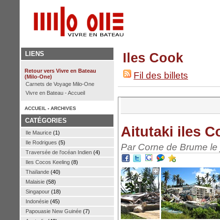
LIENS
Iles Cook
Retour vers Vivre en Bateau
Fil des billets
(Milo-One)
Carnets de Voyage Milo-One
Vivre en Bateau - Accueil
ACCUEIL
-
ARCHIVES
CATÉGORIES
Aitutaki iles 
Ile Maurice
(1)
Ile Rodrigues
(5)
Par Corne de Brume le 
Traversée de l'océan Indien
(4)
Iles Cocos Keeling
(8)
Thaïlande
(40)
Malaisie
(58)
Singapour
(18)
Indonésie
(45)
Papouasie New Guinée
(7)