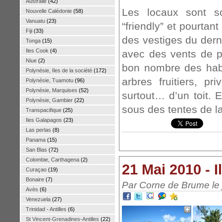
Australie
(42)
Les locaux sont sou
Nouvelle Calédonie
(58)
Vanuatu
(23)
“friendly” et pourtant
Fiji
(33)
des vestiges du derni
Tonga
(15)
Iles Cook
(4)
avec des vents de p
Niue
(2)
bon nombre des habi
Polynésie, Iles de la société
(172)
arbres fruitiers, p
Polynésie, Tuamotu
(96)
Polynésie, Marquises
(52)
surtout… d’un toit. 
Polynésie, Gambier
(22)
sous des tentes de la
Transpacifique
(25)
Iles Galapagos
(23)
Las perlas
(8)
Panama
(15)
San Blas
(72)
Colombie, Carthagena
(2)
21 Mai 2010 - I
Curaçao
(19)
Bonaire
(7)
Par Corne de Brume le 
Avès
(6)
Venezuela
(27)
Trinidad - Antilles
(6)
St Vincent-Grenadines-Antilles
(22)