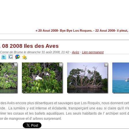
« 20 Aout 2008- Bye Bye Los Roques.
-
22 Aout 2008- il pleut, 
 08 2008 Iles des Aves
 Corne de Brume le dimanche 31 août 2008, 21:42 -
Avès
-
Lien permanent
s des Avès encore plus désertiques et sauvages que Los Roquès, nous donnent cett
de. La lumière y est intense et éclatante, transperçant une eau si claire qu'il n'e
irer les coraux et les ballets aquatiques. Les seuls habitants de l' archipel sont 
or de mangrove et d' arbres surprenant.