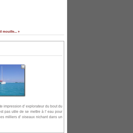
il mouille... »
e impression d' explorateur du bout du
st pas utile de se mettre à l' eau pour
des milliers d' oiseaux nichant dans un