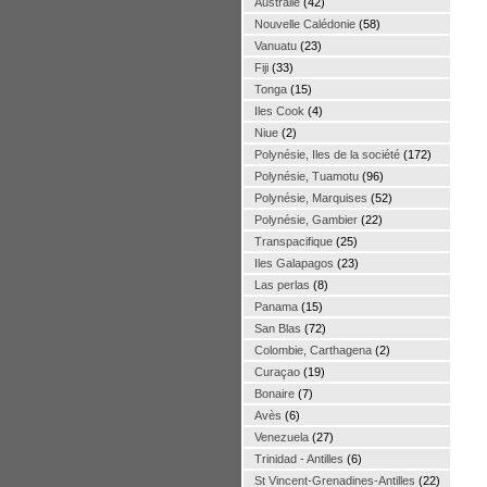
Australie
(42)
Nouvelle Calédonie
(58)
Vanuatu
(23)
Fiji
(33)
Tonga
(15)
Iles Cook
(4)
Niue
(2)
Polynésie, Iles de la société
(172)
Polynésie, Tuamotu
(96)
Polynésie, Marquises
(52)
Polynésie, Gambier
(22)
Transpacifique
(25)
Iles Galapagos
(23)
Las perlas
(8)
Panama
(15)
San Blas
(72)
Colombie, Carthagena
(2)
Curaçao
(19)
Bonaire
(7)
Avès
(6)
Venezuela
(27)
Trinidad - Antilles
(6)
St Vincent-Grenadines-Antilles
(22)