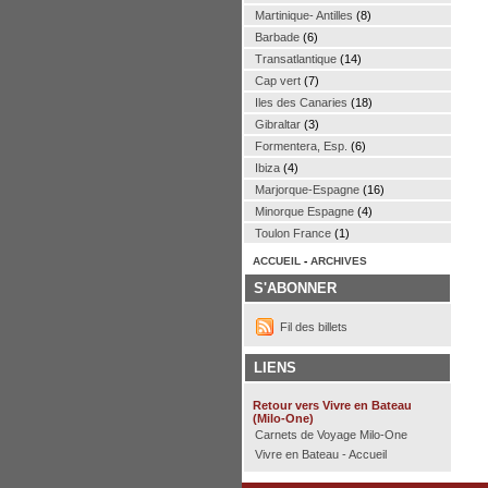
Martinique- Antilles
(8)
Barbade
(6)
Transatlantique
(14)
Cap vert
(7)
Iles des Canaries
(18)
Gibraltar
(3)
Formentera, Esp.
(6)
Ibiza
(4)
Marjorque-Espagne
(16)
Minorque Espagne
(4)
Toulon France
(1)
ACCUEIL
-
ARCHIVES
S'ABONNER
Fil des billets
LIENS
Retour vers Vivre en Bateau
(Milo-One)
Carnets de Voyage Milo-One
Vivre en Bateau - Accueil