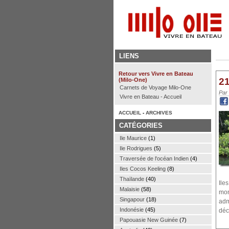
LIENS
Retour vers Vivre en Bateau
21
(Milo-One)
Carnets de Voyage Milo-One
Par
Vivre en Bateau - Accueil
ACCUEIL
-
ARCHIVES
CATÉGORIES
Ile Maurice
(1)
Ile Rodrigues
(5)
Traversée de l'océan Indien
(4)
Iles Cocos Keeling
(8)
Thaïlande
(40)
Ile
Malaisie
(58)
mon
Singapour
(18)
adm
Indonésie
(45)
déc
Papouasie New Guinée
(7)