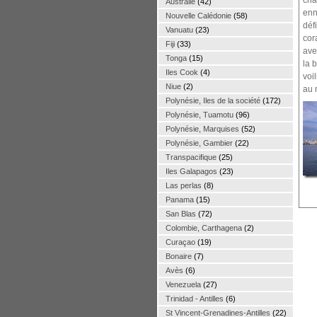
cha
Australie
(42)
enn
Nouvelle Calédonie
(58)
déf
Vanuatu
(23)
cor
Fiji
(33)
ave
Tonga
(15)
la 
Iles Cook
(4)
voi
Niue
(2)
au 
Polynésie, Iles de la société
(172)
Polynésie, Tuamotu
(96)
Polynésie, Marquises
(52)
Polynésie, Gambier
(22)
Transpacifique
(25)
Iles Galapagos
(23)
Las perlas
(8)
Panama
(15)
San Blas
(72)
Colombie, Carthagena
(2)
Curaçao
(19)
Bonaire
(7)
Avès
(6)
Venezuela
(27)
Trinidad - Antilles
(6)
St Vincent-Grenadines-Antilles
(22)