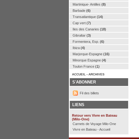
Martinique- Antilles
(8)
Barbade
(6)
Transatlantique
(14)
Cap vert
(7)
Iles des Canaries
(18)
Gibraltar
(3)
Formentera, Esp.
(6)
Ibiza
(4)
Marjorque-Espagne
(16)
Minorque Espagne
(4)
Toulon France
(1)
ACCUEIL
-
ARCHIVES
S'ABONNER
Fil des billets
LIENS
Retour vers Vivre en Bateau
(Milo-One)
Carnets de Voyage Milo-One
Vivre en Bateau - Accueil