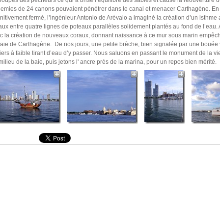
loupes des pêcheurs ce qui a brisé l’équilibre des sables et causé la réouverture
emies de 24 canons pouvaient pénétrer dans le canal et menacer Carthagène. En 
initivement fermé, l’ingénieur Antonio de Arévalo a imaginé la création d’un isthme a
aux entre quatre lignes de poteaux parallèles solidement plantés au fond de l’eau. Av
c la création de nouveaux coraux, donnant naissance à ce mur sous marin empêch
baie de Carthagène. De nos jours, une petite brèche, bien signalée par une bouée
liers à faible tirant d’eau d’y passer. Nous saluons en passant le monument de la vie
milieu de la baie, puis jetons l' ancre près de la marina, pour un repos bien mérité.