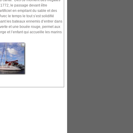
 du canal. Dès ce moment des frégates
1772, le passage devant être
rtificiel en empilant du sable et des
ec le temps le tout s’est solidifié
ant les bateaux ennemis d’entrer dans
 verte et une bouée rouge, permet aux
rge et l’enfant qui accueille les marins