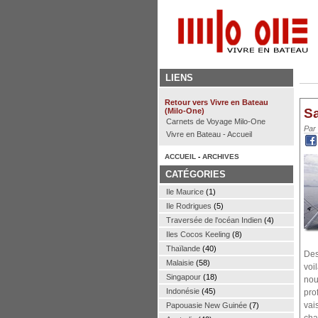
LIENS
Retour vers Vivre en Bateau
Sa
(Milo-One)
Carnets de Voyage Milo-One
Par
Vivre en Bateau - Accueil
ACCUEIL
-
ARCHIVES
CATÉGORIES
Ile Maurice
(1)
Ile Rodrigues
(5)
Traversée de l'océan Indien
(4)
Iles Cocos Keeling
(8)
Thaïlande
(40)
Des
Malaisie
(58)
voi
Singapour
(18)
nou
Indonésie
(45)
pro
vai
Papouasie New Guinée
(7)