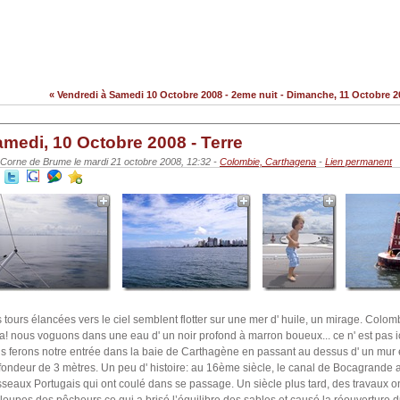
« Vendredi à Samedi 10 Octobre 2008 - 2eme nuit
-
Dimanche, 11 Octobre 2008
medi, 10 Octobre 2008 - Terre
 Corne de Brume le mardi 21 octobre 2008, 12:32 -
Colombie, Carthagena
-
Lien permanent
 tours élancées vers le ciel semblent flotter sur une mer d' huile, un mirage. Colom
la! nous voguons dans une eau d' un noir profond à marron boueux... ce n' est pas ic
s ferons notre entrée dans la baie de Carthagène en passant au dessus d' un mur 
fondeur de 3 mètres. Un peu d' histoire: au 16ème siècle, le canal de Bocagrande a
sseaux Portugais qui ont coulé dans se passage. Un siècle plus tard, des travaux ont 