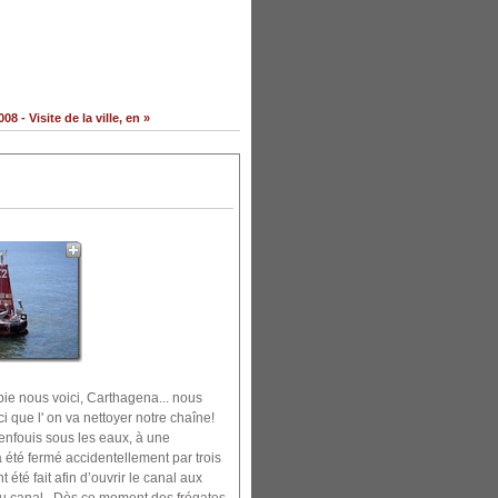
 - Visite de la ville, en »
bie nous voici, Carthagena... nous
i que l' on va nettoyer notre chaîne!
enfouis sous les eaux, à une
 été fermé accidentellement par trois
été fait afin d’ouvrir le canal aux