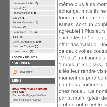
même plus à se mettr
Martinique- Antilles
(8)
Barbade
(6)
échange, mais ils ne 
Transatlantique
(14)
tourisme et notre so
Cap vert
(7)
Iles des Canaries
(18)
Kunas, sont un peuple
Gibraltar
(3)
agréable!!! Plusieur
Formentera, Esp.
(6)
succédés le 1er jour
Ibiza
(4)
Marjorque-Espagne
(16)
offrir des 'calado': 
Minorque Espagne
(4)
de deux voiles cousu
Toulon France
(1)
"Molas" traditionnels
ACCUEIL
-
ARCHIVES
S'ABONNER
1 mois. (15 dollars)
allés leur rendre vi
Fil des billets
moment de pure bonhe
LIENS
bambous coiffées de 
Retour vers Vivre en Bateau
chez nous... De nomb
(Milo-One)
Carnets de Voyage Milo-One
par la main, (plein 
Vivre en Bateau - Accueil
a offert notre petite