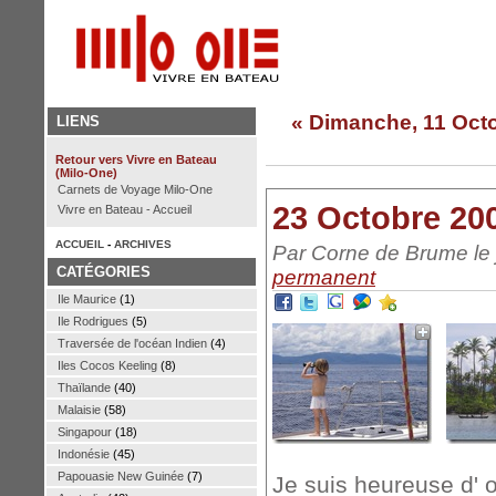
« Dimanche, 11 Octob
LIENS
Retour vers Vivre en Bateau
(Milo-One)
Carnets de Voyage Milo-One
23 Octobre 200
Vivre en Bateau - Accueil
ACCUEIL
-
ARCHIVES
Par Corne de Brume le j
CATÉGORIES
permanent
Ile Maurice
(1)
Ile Rodrigues
(5)
Traversée de l'océan Indien
(4)
Iles Cocos Keeling
(8)
Thaïlande
(40)
Malaisie
(58)
Singapour
(18)
Indonésie
(45)
Papouasie New Guinée
(7)
Je suis heureuse d' 