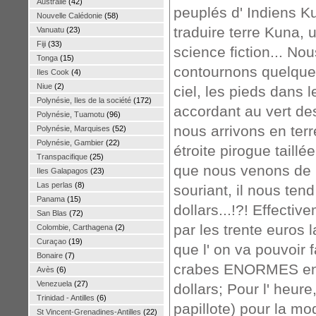
Australie
(42)
peuplés d' Indiens K
Nouvelle Calédonie
(58)
traduire terre Kuna, 
Vanuatu
(23)
Fiji
(33)
science fiction... No
Tonga
(15)
contournons quelques î
Iles Cook
(4)
Niue
(2)
ciel, les pieds dans 
Polynésie, Iles de la société
(172)
accordant au vert des p
Polynésie, Tuamotu
(96)
nous arrivons en terr
Polynésie, Marquises
(52)
Polynésie, Gambier
(22)
étroite pirogue taill
Transpacifique
(25)
que nous venons de m
Iles Galapagos
(23)
Las perlas
(8)
souriant, il nous ten
Panama
(15)
dollars...!?! Effecti
San Blas
(72)
par les trente euros 
Colombie, Carthagena
(2)
Curaçao
(19)
que l' on va pouvoir 
Bonaire
(7)
crabes ENORMES en 
Avès
(6)
Venezuela
(27)
dollars; Pour l' heure
Trinidad - Antilles
(6)
papillote) pour la m
St Vincent-Grenadines-Antilles
(22)