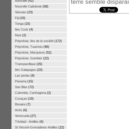
terre semble disparai
Australie
(42)
Nouvelle Calédonie
(58)
Vanuatu
(23)
Fiji
(33)
Tonga
(15)
Iles Cook
(4)
Niue
(2)
Polynésie, Iles de la société
(172)
Polynésie, Tuamotu
(96)
Polynésie, Marquises
(52)
Polynésie, Gambier
(22)
Transpacifique
(25)
Iles Galapagos
(23)
Las perlas
(8)
Panama
(15)
San Blas
(72)
Colombie, Carthagena
(2)
Curaçao
(19)
Bonaire
(7)
Avès
(6)
Venezuela
(27)
Trinidad - Antilles
(6)
St Vincent-Grenadines-Antilles
(22)