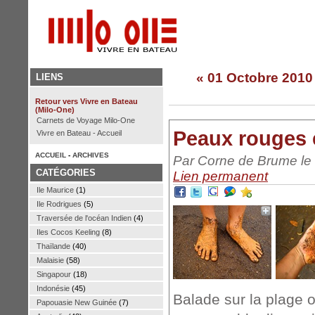
« 01 Octobre 2010 
LIENS
Retour vers Vivre en Bateau
(Milo-One)
Carnets de Voyage Milo-One
Peaux rouges 
Vivre en Bateau - Accueil
ACCUEIL
-
ARCHIVES
Par Corne de Brume le 
CATÉGORIES
Lien permanent
Ile Maurice
(1)
Ile Rodrigues
(5)
Traversée de l'océan Indien
(4)
Iles Cocos Keeling
(8)
Thaïlande
(40)
Malaisie
(58)
Singapour
(18)
Indonésie
(45)
Balade sur la plage o
Papouasie New Guinée
(7)