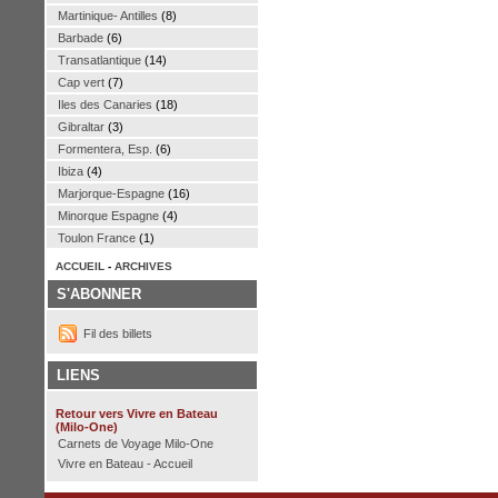
Martinique- Antilles
(8)
Barbade
(6)
Transatlantique
(14)
Cap vert
(7)
Iles des Canaries
(18)
Gibraltar
(3)
Formentera, Esp.
(6)
Ibiza
(4)
Marjorque-Espagne
(16)
Minorque Espagne
(4)
Toulon France
(1)
ACCUEIL
-
ARCHIVES
S'ABONNER
Fil des billets
LIENS
Retour vers Vivre en Bateau
(Milo-One)
Carnets de Voyage Milo-One
Vivre en Bateau - Accueil