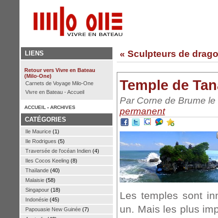
« Sculpteurs de drago
LIENS
Retour vers Vivre en Bateau
(Milo-One)
Temple de Tana
Carnets de Voyage Milo-One
Vivre en Bateau - Accueil
Par Corne de Brume le m
ACCUEIL
-
ARCHIVES
permanent
CATÉGORIES
Ile Maurice
(1)
Ile Rodrigues
(5)
Traversée de l'océan Indien
(4)
Iles Cocos Keeling
(8)
Thaïlande
(40)
Malaisie
(58)
Singapour
(18)
Les temples sont i
Indonésie
(45)
un. Mais les plus im
Papouasie New Guinée
(7)