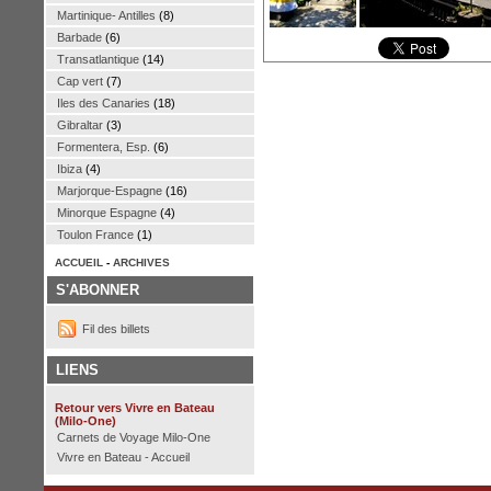
Martinique- Antilles
(8)
Barbade
(6)
Transatlantique
(14)
Cap vert
(7)
Iles des Canaries
(18)
Gibraltar
(3)
Formentera, Esp.
(6)
Ibiza
(4)
Marjorque-Espagne
(16)
Minorque Espagne
(4)
Toulon France
(1)
ACCUEIL
-
ARCHIVES
S'ABONNER
Fil des billets
LIENS
Retour vers Vivre en Bateau
(Milo-One)
Carnets de Voyage Milo-One
Vivre en Bateau - Accueil