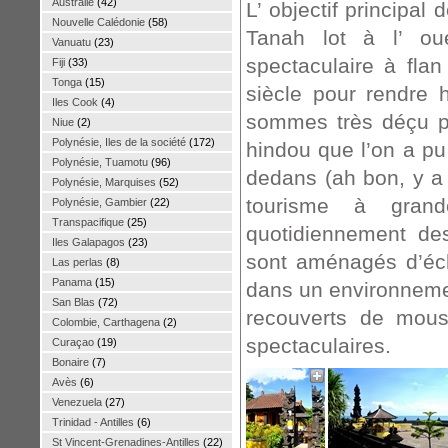
Australie
(42)
L’ objectif principal 
Nouvelle Calédonie
(58)
Tanah lot à l’ o
Vanuatu
(23)
spectaculaire à fla
Fiji
(33)
Tonga
(15)
siècle pour rendre
Iles Cook
(4)
sommes très déçu pa
Niue
(2)
Polynésie, Iles de la société
(172)
hindou que l’on a pu
Polynésie, Tuamotu
(96)
dedans (ah bon, y a
Polynésie, Marquises
(52)
tourisme à grand
Polynésie, Gambier
(22)
Transpacifique
(25)
quotidiennement des
Iles Galapagos
(23)
sont aménagés d’éch
Las perlas
(8)
Panama
(15)
dans un environnemen
San Blas
(72)
recouverts de mous
Colombie, Carthagena
(2)
spectaculaires.
Curaçao
(19)
Bonaire
(7)
Avès
(6)
Venezuela
(27)
Trinidad - Antilles
(6)
St Vincent-Grenadines-Antilles
(22)